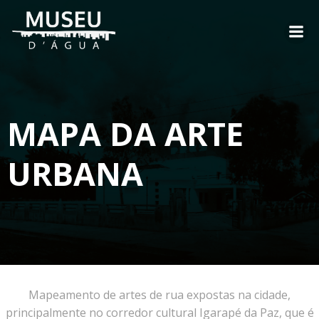
MAPA DA ARTE
URBANA
Mapeamento de artes de rua expostas na cidade,
principalmente no corredor cultural Igarapé da Paz, que é